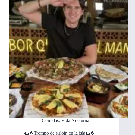
Comidas
,
Vida Nocturna
🌮🌟Trompo de sirloin en la isla🌮🌟