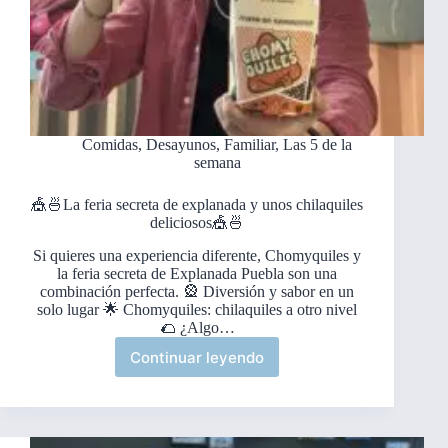
Comidas
,
Desayunos
,
Familiar
,
Las 5 de la
semana
🎪🍜La feria secreta de explanada y unos chilaquiles
deliciosos🎪🍜
Si quieres una experiencia diferente, Chomyquiles y
la feria secreta de Explanada Puebla son una
combinación perfecta. 🎡 Diversión y sabor en un
solo lugar 🌟 Chomyquiles: chilaquiles a otro nivel
🌮 ¿Algo…
Continuar leyendo
🎪
🍜
La
feria
secreta