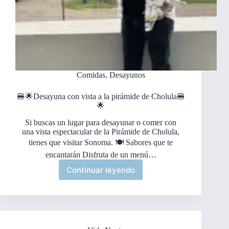
Comidas
,
Desayunos
🍔🌟Desayuna con vista a la pirámide de Cholula🍔
🌟
Si buscas un lugar para desayunar o comer con
una vista espectacular de la Pirámide de Cholula,
tienes que visitar Sonoma. 🍽️ Sabores que te
encantarán Disfruta de un menú…
Continuar leyendo
🍔
🌟
Desayuna
con
vista
a