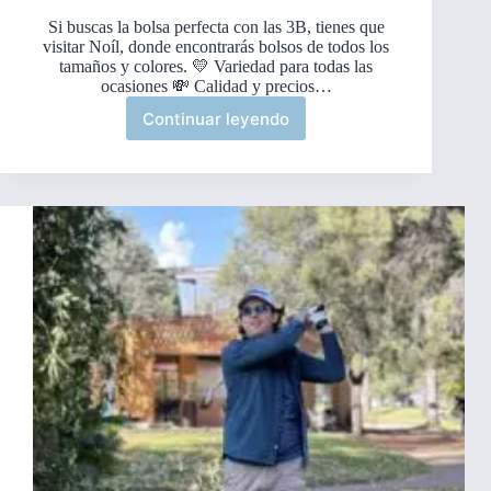
Si buscas la bolsa perfecta con las 3B, tienes que
visitar Noíl, donde encontrarás bolsos de todos los
tamaños y colores. 💛 Variedad para todas las
ocasiones 💸 Calidad y precios…
Continuar leyendo
🌟
👛
Bolsas
desde
150
en
Plaza
Solé
🌟
👛