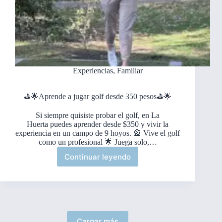
Experiencias
,
Familiar
⛳️🌟Aprende a jugar golf desde 350 pesos⛳️🌟
Si siempre quisiste probar el golf, en La
Huerta puedes aprender desde $350 y vivir la
experiencia en un campo de 9 hoyos. 🎡 Vive el golf
como un profesional 🌟 Juega solo,…
Continuar leyendo
⛳️
🌟
Aprende
a
jugar
golf
Cargar más