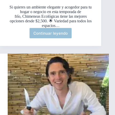
Si quieres un ambiente elegante y acogedor para tu
hogar o negocio en esta temporada de
frío, Chimeneas Ecológicas tiene las mejores
opciones desde $2,500. 🌟 Variedad para todos los
espacios…
Continuar leyendo
🌬️
🔥
Dale
calor
y
estilo
a
tu
espacio
🌬️
🔥