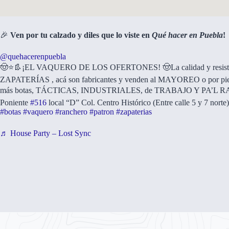
🎉
Ven por tu calzado y diles que lo viste en
Qué hacer en Puebla
!
@quehacerenpuebla
🤠⭐️👢¡EL VAQUERO DE LOS OFERTONES! 🤠La calidad y resis
ZAPATERÍAS , acá son fabricantes y venden al MAYOREO o por pi
más botas, TÁCTICAS, INDUSTRIALES, de TRABAJO Y PA’L RAN
Poniente
#516
local “D” Col. Centro Histórico (Entre calle 5 y 7 norte)
#botas
#vaquero
#ranchero
#patron
#zapaterias
♬ House Party – Lost Sync