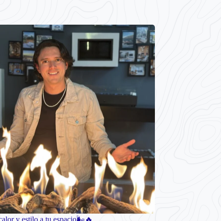
alor y estilo a tu espacio🌬️🔥