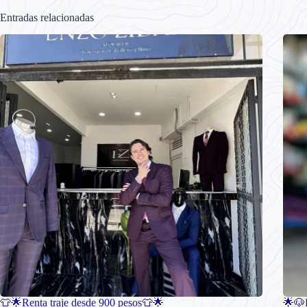
Entradas relacionadas
👕🌟Renta traje desde 900 pesos👕🌟
🌟🐶