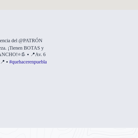
tencia del @PATRÓN
eza. ¡Tienen BOTAS y
CHO!⭐️👢 ▪️ 📍Av. 6
📍 ▪️
#quehacerenpuebla