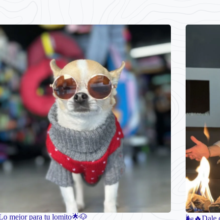
Lo mejor para tu lomito🌟🐶
🌬️🔥Dale c