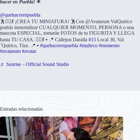
hacer en Puebla
!
🌟
@quehacerenpuebla
🕺👰‍♀️💃 ¡CREA TU MINIATURA! 🕺Con @Avatarum ValQuirico
podrás inmortalizar CUALQUIER MOMENTO, PERSONA o una
mascota ESPECIAL, tomarán FOTOS de tu FIGURITA Y LLEGA
hasta TU CASA. 👰‍♀️💃 ▪️ 📍 Callejon Daralla
#15
Local 30, Val
´Quirico, Tlax. 📍 ▪️
#quehacerenpuebla
#muñeco
#momento
#avatarum
#avatar
♬ Sunrise – Official Sound Studio
Entradas relacionadas